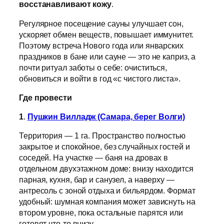
восстанавливают кожу
.
Регулярное посещение сауны улучшает сон,
ускоряет обмен веществ, повышает иммунитет.
Поэтому встреча Нового года или январских
праздников в бане или сауне — это не каприз, а
почти ритуал заботы о себе: очиститься,
обновиться и войти в год «с чистого листа».
Где провести
1
.
Пушкин Вилладж (Самара, берег Волги)
Территория — 1 га. Пространство полностью
закрытое и спокойное, без случайных гостей и
соседей. На участке — баня на дровах в
отдельном двухэтажном доме: внизу находится
парная, кухня, бар и санузел, а наверху —
антресоль с зоной отдыха и бильярдом. Формат
удобный: шумная компания может зависнуть на
втором уровне, пока остальные парятся или
готовят что-то внизу.